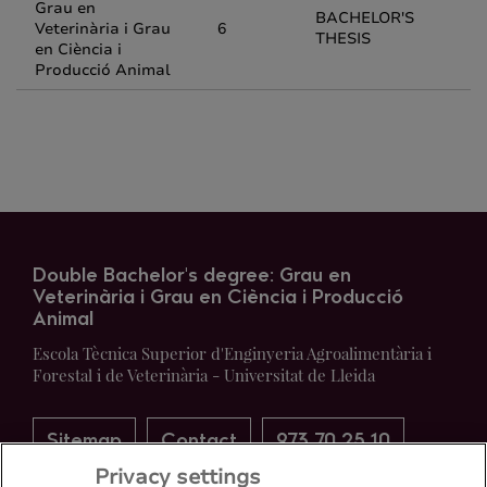
Grau en
BACHELOR'S
Veterinària i Grau
6
THESIS
en Ciència i
Producció Animal
Double Bachelor's degree: Grau en
Veterinària i Grau en Ciència i Producció
Animal
Escola Tècnica Superior d'Enginyeria Agroalimentària i
Forestal i de Veterinària - Universitat de Lleida
Sitemap
Contact
973 70 25 10
Privacy settings