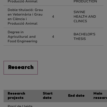
Producció Animal
PRODUCTION
Doble titulació: Grau
SWINE
en Veterinària i Grau
4
HEALTH AND
en Ciència i
CLINICS
Producció Animal
Degree in
BACHELOR'S
Agricultural and
4
THESIS
Food Engineering
Research
Research
Start
Main
End date
projects
date
resear
Porcí de Lleida,