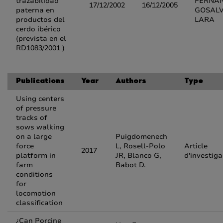
trazabilidad
FERNA
17/12/2002
16/12/2005
paterna en
GOSAL
productos del
LARA
cerdo ibérico
(prevista en el
RD1083/2001 )
Publications
Year
Authors
Type
Using centers
of pressure
tracks of
sows walking
on a large
Puigdomenech
force
L, Rosell-Polo
Article
2017
platform in
JR, Blanco G,
d'investiga
farm
Babot D.
conditions
for
locomotion
classification
¿Can Porcine