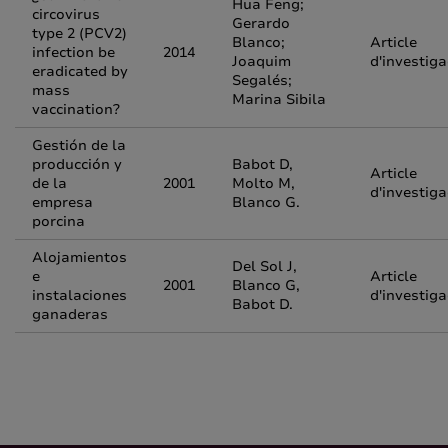
Hua Feng;
circovirus
Gerardo
type 2 (PCV2)
Blanco;
Article
infection be
2014
Joaquim
d'investiga
eradicated by
Segalés;
mass
Marina Sibila
vaccination?
Gestión de la
producción y
Babot D,
Article
de la
2001
Molto M,
d'investiga
empresa
Blanco G.
porcina
Alojamientos
Del Sol J,
e
Article
2001
Blanco G,
instalaciones
d'investiga
Babot D.
ganaderas